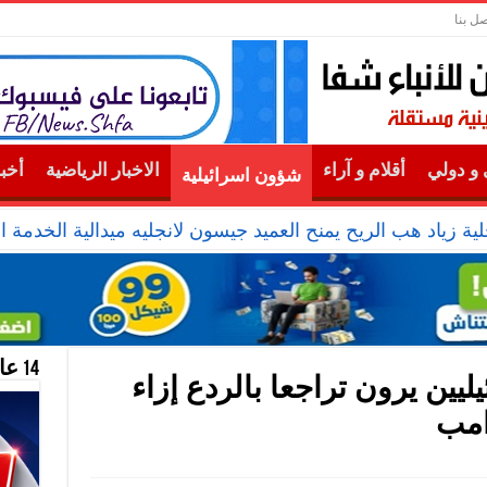
صل بنا
و دولي
أقلام و آراء
الاخبار الرياضية
أخب
شؤون اسرائيلية
ية زياد هب الريح يمنح العميد جيسون لانجليه ميدالية الخدمة ال
14 عام منحازون للحقيقة …
يين يرون تراجعا بالردع إزاء
رامب