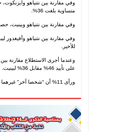
وفي مقارنة بين نتنياهو وآيزنكوت، 
متساوية بلغت 36%.
وفي مقارنة بين نتنياهو وبينيت، حصل نتنياهو على ت
للأخير.
وعندما أجرى الاستطلاع مقارنة بين 
على تأييد 46% مقابل 36% لبينيت.
ورأى 11% أن “شخصا آخر” غيرهما سيكون أفضل، في حين أجاب 7% بـ”لا أعلم”.