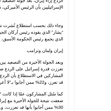
الردع إزاء إيران، بعد جولة التصعيد ا
الإسرائيليين بأن الرئيس الأميركي،
“يشار” الذي يقوده رئيس أركان الجي
الذي يجمع رئيس الحكومة الأسبق، نفت
إيران ولبنان وترامب
وبعد الجولة الأخيرة من التصعيد بي
قد تعزز، و22% ممن أجابوا بـ”لا أعرف”.
كما سُئل المشاركون عمّا إذا كانت 
30% ممن أجابوا بأنها قد تعززت، و21% ممن أجابوا بـ”لا أعرف”.