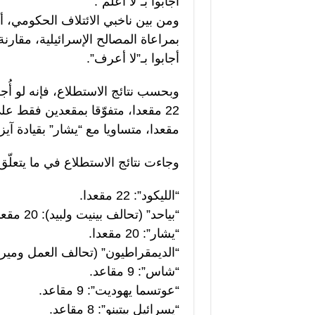
أجابوا بـ”لا أعلم”.
أجابوا بـ”لا أعرف”.
وبحسب نتائج الاستطلاع، فإنه لو أُج
مقعدا، متساويا مع “يشار” بقيادة آي
وجاءت نتائج الاستطلاع في ما يتعلّق 
“الليكود”: 22 مقعدا.
“بياحد” (تحالف بينيت ولبيد): 20 مقعدا.
“يشار”: 20 مقعدا.
“الديمقراطيون” (تحالف العمل وميرتس): 11 
“شاس”: 9 مقاعد.
“عوتسما يهوديت”: 9 مقاعد.
“يسرائيل بيتينو”: 8 مقاعد.