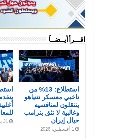
اقـــرأ أيــضــاً
استطلاع: 13% من
استطل
ناخبي معسكر نتنياهو
يتقدم
ينتقلون لمنافسيه
أغلبي
وغالبية لا تثق بترامب
للمعا
حيال إيران
31 يوليو، 2026
1 أغسطس، 2026