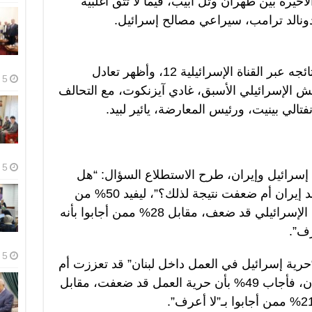
لأخيرة بين طهران وتل أبيب، فيما لا تثق أغلبية
 دونالد ترامب، سيراعي مصالح إسرائيل.
وجاء ذلك بحسب استطلاع نُشرت نتائجه عبر القناة الإسرائيلية 12، وأظهر تعادل
5 أغسطس، 2026
ش الإسرائيلي الأسبق، غادي آيزنكوت، مع التحالف
الي بينيت، ورئيس المعارضة، يائير لبيد.
5 أغسطس، 2026
ن إسرائيل وإيران، طرح الاستطلاع السؤال: “هل
تعززت قدرة إسرائيل على الردع ضد إيران أم ضعفت نتيجة لذلك؟”، ليفيد 50% من
المشاركين في الاستطلاع بأن الردع الإسرائيلي قد ضعف، مقابل 28% ممن أجابوا بأنه
5 أغسطس، 2026
“حرية إسرائيل في العمل داخل لبنان” قد تعززت أم
ضعفت نتيجة للجولة الأخيرة مع إيران، فأجاب 49% بأن حرية العمل قد ضعفت، مقابل