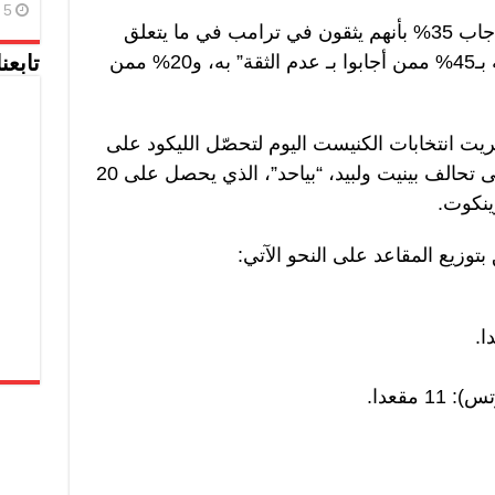
5 أغسطس، 2026
ومن بين ناخبي الائتلاف الحكومي، أجاب 35% بأنهم يثقون في ترامب في ما يتعلق
بمراعاة المصالح الإسرائيلية، مقارنة بـ45% ممن أجابوا بـ عدم الثقة” به، و20% ممن
تابعن
ريت انتخابات الكنيست اليوم لتحصّل الليكود على
22 مقعدا، متفوّقا بمقعدين فقط على تحالف بينيت ولبيد، “بياحد”، الذي يحصل على 20
زينكوت.
بتوزيع المقاعد على النحو الآتي:
مقعدا.