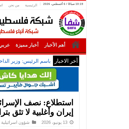
10:19 صباحًا / 6 أغسطس، 2026
الرئيسية
من نحن
ات
أهم الأخبار
أخبار مميزة
عربي 
آخر الاخبار
باسم الرئيس: وزير الداخل
استطلاع: نصف الإسرائيل
إيران وأغلبية لا تثق بت
13 يونيو، 2026
شؤون اسرائيلية