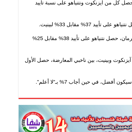
حصل كل من آيزنكوت ونتنياهو على نسبة تأييد
أييد 37% مقابل 33% لبينيت.
وفي مقارنة بين نتنياهو وأفيغدور ليبرمان، حصل نتنياهو على تأييد 38% مقابل 25%
آيزنكوت وبينيت، بين ناخبي المعارضة، حصل الأول