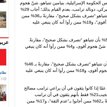
 الحكومة الإسرائيلية، بنيامين نتنياهو، شنّ هجوم
على لبنان، رغم مطالبة الرئيس الأميركي، دونالد ترامب، بعدم القيام بذلك؛ أجاب 29%
من إجمالي المستطلعة آراؤهم بأن نتنياهو “تصرف بشكل صحيح”، مقارنةً بـ36% ممن
رأوا أنه كان ينبغي عليه “شنّ هجوم أقوى”، و19% ممن رأوا أنه كان ينبغي عليه
أما بين ناخبي الائتلاف، فقد أجاب 53% بأن نتنياهو “تصرف بشكل صحيح”، مقارنةً
عربي
بـ36% ممن رأوا أنه كان ينبغي عليه شنّ هجوم أقوى، و4% ممن رأوا أنه كان ينبغي
وبين ناخبي المعارضة، أجاب 23% بأن نتنياهو “تصرف بشكل صحيح”، مقارنةً بـ 46%
ممن رأوا أنه كان ينبغي أن يكون الهجوم أقوى، و18% ممن رأوا أنه كان ينبغي عليه
نظام 
5 أغسطس، 2026
مّا إذا كانوا يثقون في أن يراعي ترامب مصالح
إسرائيل في اتفاق مع إيران أم لا، ليجيب21% فقط بأنهم يثقون في أن ترامب
سيراعي المصالح الإسرائيلية، مقارنةً بـ62% ممن أجابوا بـ”عدم الثقة”، و17% ممن