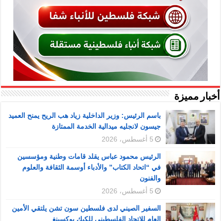
أخبار مميزة
باسم الرئيس: وزير الداخلية زياد هب الريح يمنح العميد
جيسون لانجليه ميدالية الخدمة الممتازة
5 أغسطس، 2026
الرئيس محمود عباس يقلد قامات وطنية ومؤسسين
في “اتحاد الكتاب” والأدباء أوسمة الثقافة والعلوم
والفنون
5 أغسطس، 2026
السفير الصيني لدى فلسطين سون تشن يلتقي الأمين
العام للاتحاد الفلسطيني للكيك بوكسينغ