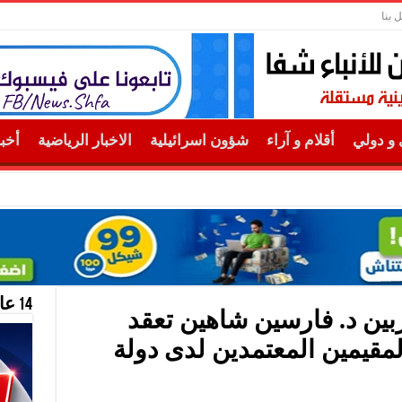
 بنا
و دولي
أقلام و آراء
شؤون اسرائيلية
الاخبار الرياضية
أخب
14 عام منحازون للحقيقة …
ربين د. فارسين شاهين تعقد
لمقيمين المعتمدين لدى دولة