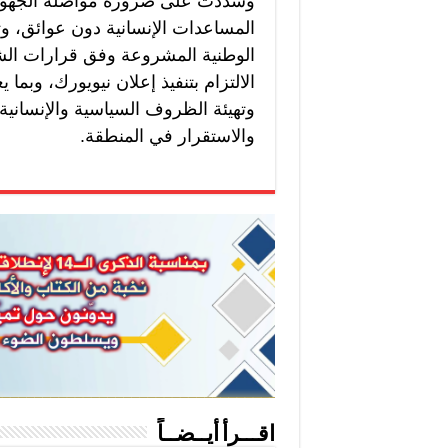
وشددت على ضرورة مواصلة الجهود ا
المساعدات الإنسانية دون عوائق، و
الوطنية المشروعة وفق قرارات الشر
الالتزام بتنفيذ إعلان نيويورك، وبما ي
وتهيئة الظروف السياسية والإنساني
والاستقرار في المنطقة.
اقـــرأ أيــضــاً