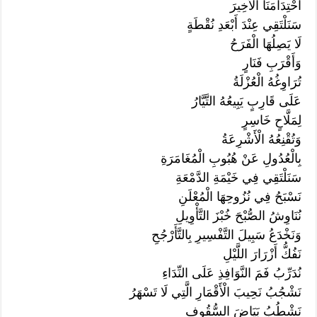
احْتِدَامَنَا الْأَخِيرَ
سَنَلْتَقِي عِنْدَ أَبْعَدِ نُقْطَةٍ
لَا يَصِلُهَا الْفَرَحُ
وَأَقْرَبِ فَنَارٍ
تُرَاوِغُهُ الْعُزْلَةُ
عَلَى قَارِبٍ يَبِيعُهُ التَّيَّارُ
لِمَلَّاحٍ خَاسِرٍ
وَتُقْنِعُهُ الْأَشْرِعَةُ
بِالْعُدُولِ عَنْ هُبُوبِ الْمُغَامَرَةِ
سَنَلْتَقِي فِي خَيْمَةِ الدَّمْعَةِ
نَسْبَحُ فِي نُزُوحِهَا الْمُعْلَنِ
نُنَاوِشُ الصُّبْحَ خُبْزَ التَّأْوِيلِ
وَنَخْدَعُ سَبِيلَ التَّفْسِيرِ بِالتَّأَرْجُحِ
نَفُكُّ أَزْرَارَ اللَّيْلِ
نُدَرِّبُ فَمَ النَّوَافِذِ عَلَى النِّدَاءِ
نَشْجُبُ نَحِيبَ الْأَقْمَارِ الَّتِي لَا تَسْهَرُ
نَشْطُبُ بَيَاضَ السُّقُوفِ