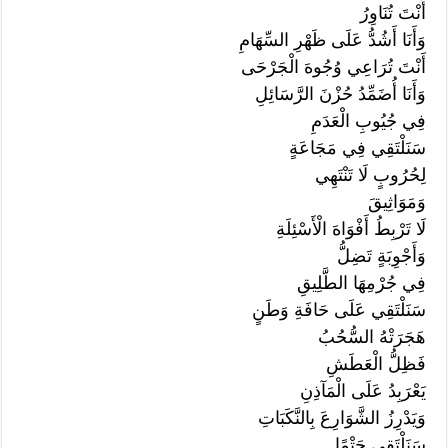
أَنْتَ تُنَاوِرُ
وَأَنَا أَشُدُّ عَلَى ظَهْرِ السِّهَامِ
أَنْتَ تُرَاعِي وُجُوهَ الْجَرْحَى
وَأَنَا أُضَمِّدُ حُزْنَ الرَّسَائِلِ
فِي جُيُوبِ الْعَدَمِ
سَنَلْتَقِي فِي مَجَاعَةٍ
لِحُرُوبٍ لَا تَنْتَهِي
وَمَوَاثِيقَ
لَا تَرْبِطُ أَفْوَاهَ الْأَسْئِلَةِ
وَأَجْوِبَةٍ تَضِلُّ
فِي جُرْمِهَا الطَّلِيقِ
سَنَلْتَقِي عَلَى حَافَةِ وَطَنٍ
هَجَرَتْهُ السُّحُبُ
فَظِلُّ الْعَطَشِ
يَعْرَبِدُ عَلَى الْمَآذِنِ
وَيَدْرِزُ الشَّوَارِعَ بِالنَّكَبَاتِ
سَنَلْتَقِي حَتْمًا