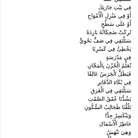
فِي بَيْتِ جَارَتِكَ
أَوْ فِي مَنْزِلِ الْأَمْوَاجِ
أَوْ عَلَى سَطْحٍ
تُرِكَتْ ضَحِكَاتُهُ بَارِدَةً
سَنَلْتَقِي فِي صَفٍّ نَحْوِيٍّ
يَخْطِئُ فِي كَسْرِنَا
فِي مَدْرَسَةٍ
تُعَلِّمُ الْحُزْنَ بِالْمَجَّانِ
فَيَظَلُّ الْجَرَسُ عَالِقًا
فِي بُكَاءِ الدَّفَاتِرِ
سَنَلْتَقِي فِي الْغَرَقِ
يَشُدُّنَا عُمْقُ الصَّمْتِ
تَلُفُّنَا طَحَالِبُ السُّكُونِ
وَيَنْكَسِرُ جِدًّا
خَاطِرُ الْأَسْمَاكِ
وَهِيَ تَنْهَشُ