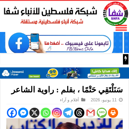
البر الرئيسي ينتقد سلطات الحزب الديمقراطي التقدمي لحجبه
سَنَلْتَقِي حَتْمًا ، بقلم : راوية الشاعر
11 يونيو، 2026
أقلام و آراء