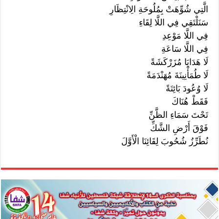
الَّتِي شُوِّهَتْ بِمُلُوحَةِ الِانْتِظَارِ
سَنَلْتَقِي فِي اللَّا لِقَاءِ
فِي اللَّا مَوْعِدِ
فِي اللَّا سَاعَةِ
لَا هَدَايَا مُزَرْكَشَةً
لَا طُمَأْنِينَةَ مُهَنْدَمَةً
لَا وُعُودَ بَائِتَةً
فَقَطْ هُنَاكَ
تَحْتَ سَمَاءِ الظَّنِّ
فَوْقَ أَرْضِ الشَّكِّ
نُطَرِّزُ شُحُوبَ لِقَائِنَا الْأَوَّلَ