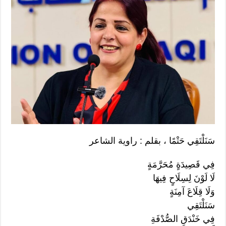
سَنَلْتَقِي حَتْمًا ، بقلم : راوية الشاعر
فِي قَصِيدَةٍ مُحَرَّمَةٍ
لَا لَوْنَ لِسِلَاحٍ فِيهَا
وَلَا قِلَاعَ آمِنَةٍ
سَنَلْتَقِي
فِي خَنْدَقِ الصُّدْفَةِ