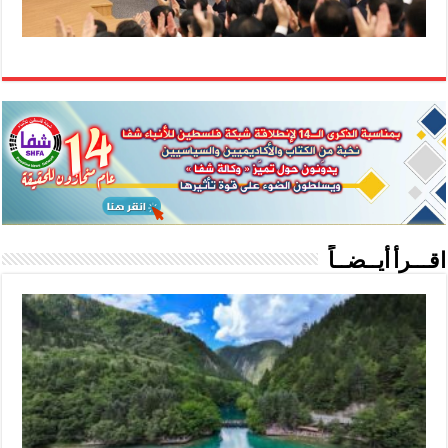
اقـــرأ أيــضــاً