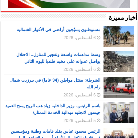
أخبار مميزة
مستوطنون يسيّجون أراضي في الأغوار الشمالية
6 أغسطس، 2026
وسط مداهمات واسعة وتفجير للمنازل.. الاحتلال
يواصل عدوانه على مخيم قلنديا لليوم الثاني
6 أغسطس، 2026
الشرطة: مقتل مواطن (34 عاما) في بيرزيت شمال
رام الله
6 أغسطس، 2026
باسم الرئيس: وزير الداخلية زياد هب الريح يمنح العميد
جيسون لانجليه ميدالية الخدمة الممتازة
5 أغسطس، 2026
الرئيس محمود عباس يقلد قامات وطنية ومؤسسين