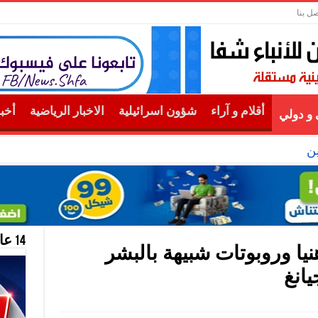
صل بنا
أقلام و آراء
شؤون اسرائيلية
الاخبار الرياضية
أخب
و دولي
ن
14 عام منحازون للحقيقة …
نيا وروبوتات شبيهة بالبشر
انغ