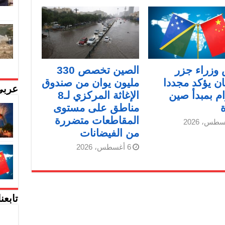
وزراء جزر
الصين تخصص 330
ن يؤكد مجددا
مليون يوان من صندوق
عربي
زام بمبدأ صين
الإغاثة المركزي لـ8
مناطق على مستوى
المقاطعات متضررة
من الفيضانات
6 أغسطس، 2026
تابعن