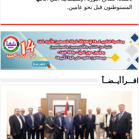
المستوطنون قبل نحو عامين.
اقـــرأ أيــضــاً