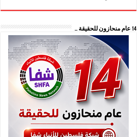
14 عام منحازون للحقيقة …