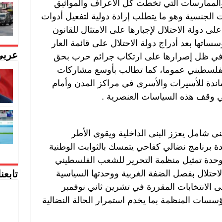
 والممارسات التي تخطت كل الأعراف والمواثيق
ات الجنسية وهو ما يتطلب إرادة دولية لتفعيل أدوات
ى دولة الاحتلال لإجبارها على الامتثال للقانون
سساتها بعد أدراج دولة الاحتلال على قائمة العار
عربي
ها في ظل إصرارها على ارتكاب جرائم حرب بحق
فلسطيني عموما، كما تطالب بأوسع مشاركات
اندة للأسيرات والأسرى في مراكز المدن وأمام
ي وقف هذه السياسات العنصرية .
ني شامل يعزز البنى الداخلية ويقوي الأطر
دة برنامج نضالي كفاحي يتمسك بالثوابت الوطنية
دة تمثيل منظمة التحرير للشعب الفلسطيني
احتلال بفصل الضفة الغربية ووحدتها السياسية
تابعن
 الانتخابات المقررة في تشرين ثاني نوفمبر
سات المنظمة بما يخدم استمرار الحالة النضالية