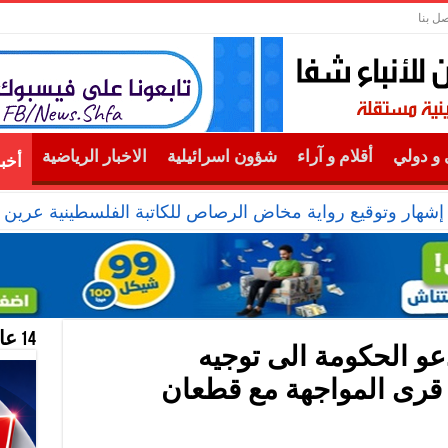
صل بنا
و دولي
أقلام و آراء
شؤون اسرائيلية
الاخبار الرياضية
أخب
 إشهار وتوقيع رواية مخاض الرصاص للكاتبة الفلسطينية عرين 
14 عام منحازون للحقيقة …
دعو الحكومة الى توجيه
 قرى المواجهة مع قطعان