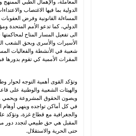
المعاملة، والإهمال الطبي الممنهج
الدولية بما فيها الاغتصاب والاعتداء
المساءلة القانونية وفرض العقوبات عل
الدولي، كما تدعو الأمم المتحدة ومؤ
الى تفعيل المسار المتاح لمحاكمت
الأسيرات والأسرى وبحق الشعب ال
شعبية في الأنشطة والفعاليات المس
المقرات الأممية كي تقوم بدورها ف
وتؤكد القوى أهمية التوجه لحوار وط
والهيئات الشعبية والوطنية على قاع
ويصون الحقوق المشروعة ويحمي وح
في كل أماكن تواجده وينهي أوهام ال
والجغرافية مع قطاع غزة، وتؤكد على
المقبل هي حق طبيعي لتجدد دور مؤس
حتى الحرية والاستقلال.