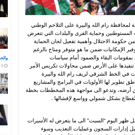
ة لمحافظة رام الله والبيرة على التلاحم الوطني
 المستوطنين وحماية القرى والبلدات التي تتعرض
ن حكومة الاحتلال وأهمية تفعيل لجان الحماية
فير الإمكانيات ضمن ما هو متوفر ومتاح بالرغم
بمقومات البقاء والصمود أمام سياسات
والخ
تنفيذها على الأرض ضمن محاولات تكريس الأمر
9 أغسطس، 2026
دات في الخط الشرقي لريف رام الله والبيرة
ق تطوير لها الأولويات في البرامج والمشاريع
ق أرضه، وتدعو الى مواجهة هذه المخططات بخطة
لقطاع بشكل شمولي وواسع لإفشالها .
ل ظهر اليوم “السبت” الى ما يتعرض له الأسيرات
ل إدارات السجون وعمليات التعذيب وسوء