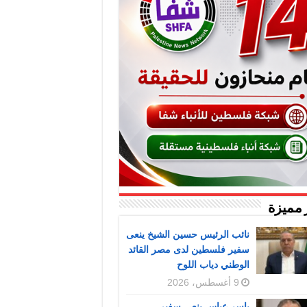
 مميزة
نائب الرئيس حسين الشيخ ينعى
سفير فلسطين لدى مصر القائد
الوطني دياب اللوح
9 أغسطس، 2026
ياسر عباس ينعى سفير