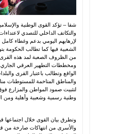
شفا – تؤكد القوى الوطنية والإسلامي
والتكاتف الداخلي للتصدي لاعتداءات
لإرهابهم اليومي بدعم وغطاء كامل م
الشعبية فيها كما تطالب الحكومة بتو
من الظروف الصعبة لمد هذه القرى 
ومخططات التطهير العرقي الجاري 
الواقع وتطالب باعتبار القرى والبل
والمناطق المتاخمة للمستوطنات مناط
لتثبيت صمود المواطن والمزارع فو
وطنية رسمية وشعبية وأهلية ومن ا
وتطرق بيان القوى خلال اجتماعها قب
والأسرى من انتهاكات صارخة من قب