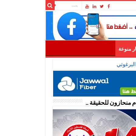
ار منوعة
البرغوثي