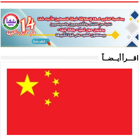
اقـــرأ أيــضــاً