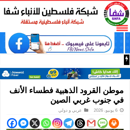
باسم الرئيس: وزير الداخلية زياد هب الريح يمنح العميد جيسون 
موطن القرود الذهبية فطساء الأنف
في جنوب غربي الصين
6 يونيو، 2026
عربي و دولي