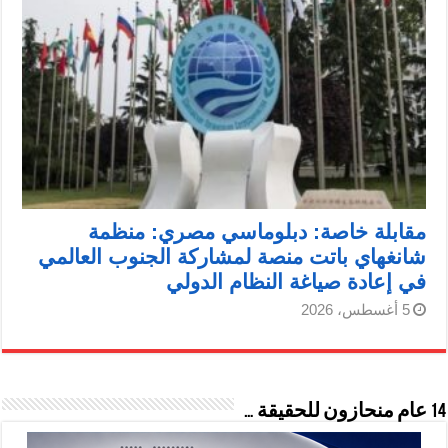
مقابلة خاصة: دبلوماسي مصري: منظمة
شانغهاي باتت منصة لمشاركة الجنوب العالمي
في إعادة صياغة النظام الدولي
5 أغسطس، 2026
14 عام منحازون للحقيقة …