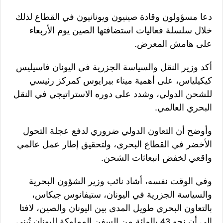
دعا مسؤولون وقادة صينيون ويونانيون في القطاع لذلك
خلال سلسلة فعاليات استضافتها الصين يوم الأربعاء
على هامش المعرض.
أكد وزير النقل والسياسة الجزرية في اليونان فاسيليس
كيكيلياس، على أهمية ميناء بيرايوس كمركز رئيسي
للشحن الدولي، وشدد على دوره الاستراتيجي في النقل
البحري العالمي.
وأوضح أن التعاون الدولي ضروري لدفع عجلة التحول
الأخضر في القطاع البحري، ولتحقيق إطار عمل عالمي
واقعي لخفض انبعاثات الشحن.
وفي الوقت نفسه، أشاد نائب وزير الشؤون البحرية
والسياسة الجزرية في اليونان، ستيفانوس جيكاس،
بالتعاون البحري طويل المدى بين اليونان والصين، لافتا
إلى أن نحو 43 بالمائة من السفن المملوكة لليونان تُبنى