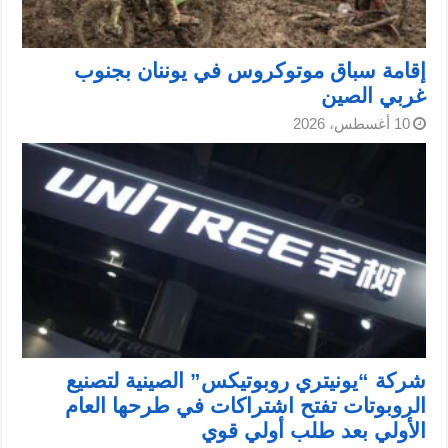
إقامة سباق موتوكروس في يوننان بجنوب
غربي الصين
10 أغسطس، 2026
شركة “يونيتري روبوتيكس” الصينية لتصنيع
الروبوتات تفتح اشتراكات في طرحها العام
الأولي بعد طلب أولي قوي