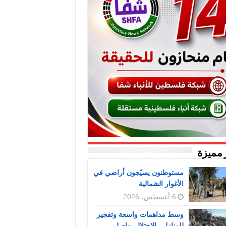
 مميزة
مستوطنون يسيّجون أراضي في
الأغوار الشمالية
6 أغسطس، 2026
وسط مداهمات واسعة وتفجير
للمنازل.. الاحتلال يواصل