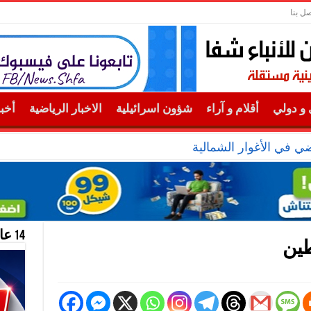
صل بنا
و دولي
أقلام و آراء
شؤون اسرائيلية
الاخبار الرياضية
أخب
 في الأغوار الشمالية
14 عام منحازون للحقيقة …
ين