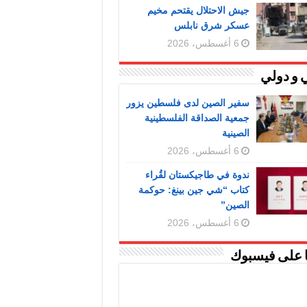
جيش الاحتلال يقتحم مخيم
عسكر شرق نابلس
6 أغسطس، 2026
 و دولي
سفير الصين لدى فلسطين يزور
جمعية الصداقة الفلسطينية
الصينية
6 أغسطس، 2026
ندوة في طاجيكستان لقُراء
كتاب “شي جين بينغ: حوكمة
الصين”
6 أغسطس، 2026
ا على فيسبوك