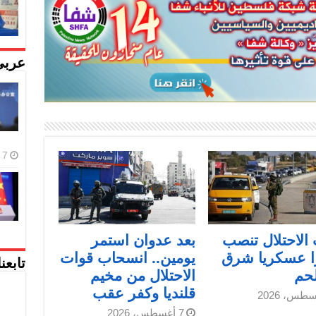
عربي
7 أغسطس، 2026
الاحتلال تنصب
بعد عدوان استمر
ا عسكريا شرق
يومين.. انسحاب قوات
تابعن
لحم
الاحتلال من مخيم
قلنديا وكفر عقب
7 أغسطس، 2026