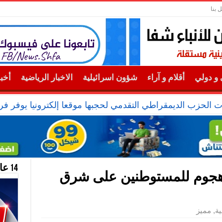
 بنا
و دولي
أقلام و آراء
شؤون اسرائيلية
الاخبار الرياضية
أخب
ت الحزب الديمقراطي التقدمي لحجبها موقعا إلكترونيا يوفر ف
14 عام منحازون للحقيقة …
هجوم للمستوطنين على شرق
ية
,
مميز