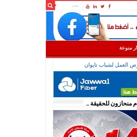
ار منوعة
رص العمل لشباب تايوان