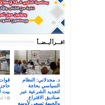
اقـــرأ أيــضــاً
د. مجدلاني: النظام
قوات 
السياسي بحاجة
حاجز
لتجديد الشرعية عبر
بيت 
صناديق الاقتراع
7 أغسطس، 2026
والجبهة تسعى لأوسع