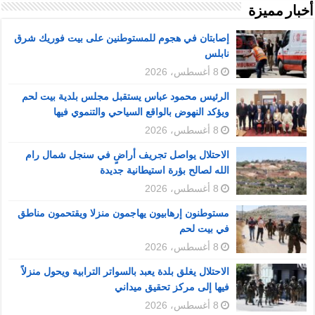
أخبار مميزة
إصابتان في هجوم للمستوطنين على بيت فوريك شرق
نابلس
8 أغسطس، 2026
الرئيس محمود عباس يستقبل مجلس بلدية بيت لحم
ويؤكد النهوض بالواقع السياحي والتنموي فيها
8 أغسطس، 2026
الاحتلال يواصل تجريف أراضٍ في سنجل شمال رام
الله لصالح بؤرة استيطانية جديدة
8 أغسطس، 2026
مستوطنون إرهابيون يهاجمون منزلا ويقتحمون مناطق
في بيت لحم
8 أغسطس، 2026
الاحتلال يغلق بلدة يعبد بالسواتر الترابية ويحول منزلاً
فيها إلى مركز تحقيق ميداني
8 أغسطس، 2026