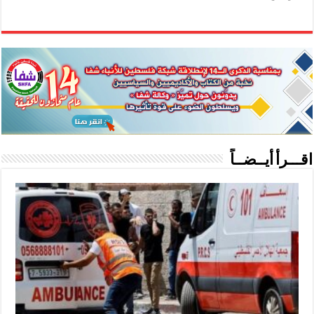
اقـــرأ أيــضــاً