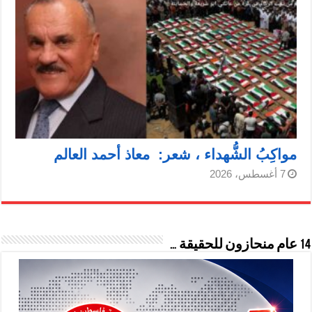
مواكِبُ الشُّهداء ، شعر: معاذ أحمد العالم
7 أغسطس، 2026
14 عام منحازون للحقيقة …