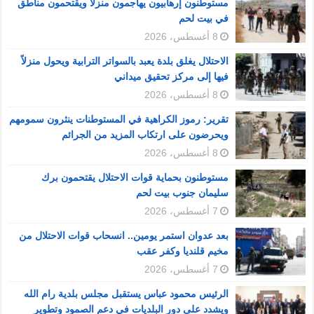
مستوطنون إرهابيون يهاجمون منزلا ويقتحمون مناطق
في بيت لحم
8 أغسطس، 2026
الاحتلال يغلق بلدة يعبد بالسواتر الترابية ويحول منزلاً
فيها إلى مركز تحقيق ميداني
8 أغسطس، 2026
تقرير: رموز الكراهية في المستوطنات ينثرون سمومهم
ويحرضون على ارتكاب المزيد من الجرائم
8 أغسطس، 2026
مستوطنون بحماية قوات الاحتلال يقتحمون برك
سليمان جنوب بيت لحم
7 أغسطس، 2026
بعد عدوان استمر يومين.. انسحاب قوات الاحتلال من
مخيم قلنديا وكفر عقب
7 أغسطس، 2026
الرئيس محمود عباس يستقبل مجلس بلدية رام الله
ويشدد على دور البلديات في دعم الصمود وتطوير