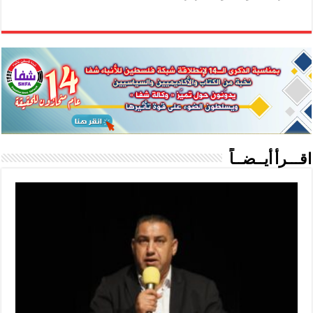
اقـــرأ أيــضــاً