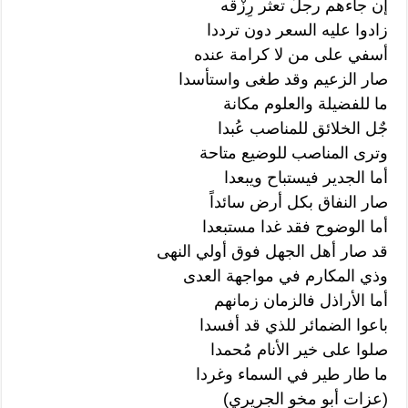
إن جاءهم رجلٌ تعثر رِزْقه
زادوا عليه السعر دون ترددا
أسفي على من لا كرامة عنده
صار الزعيم وقد طغى واستأسدا
ما للفضيلة والعلوم مكانة
جٌل الخلائق للمناصب عُبدا
وترى المناصب للوضيع متاحة
أما الجدير فيستباح ويبعدا
صار النفاق بكل أرض سائداً
أما الوضوح فقد غدا مستبعدا
قد صار أهل الجهل فوق أولي النهى
وذي المكارم في مواجهة العدى
أما الأراذل فالزمان زمانهم
باعوا الضمائر للذي قد أفسدا
صلوا على خير الأنام مُحمدا
ما طار طير في السماء وغردا
(عزات أبو مخو الجريري)