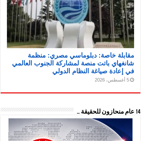
مقابلة خاصة: دبلوماسي مصري: منظمة
شانغهاي باتت منصة لمشاركة الجنوب العالمي
في إعادة صياغة النظام الدولي
5 أغسطس، 2026
14 عام منحازون للحقيقة …