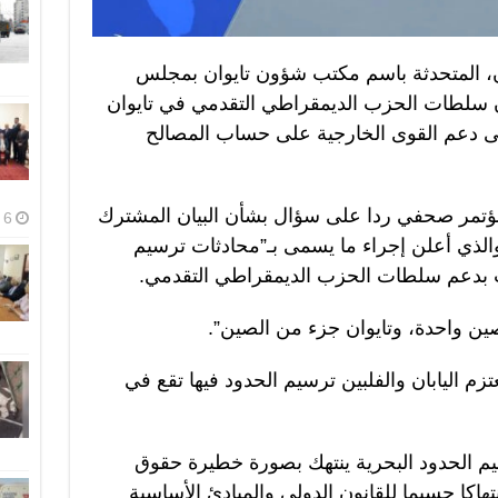
ن، المتحدثة باسم مكتب شؤون تايوان بمجلس
 أن سلطات الحزب الديمقراطي التقدمي في تايوان
 دعم القوى الخارجية على حساب المصالح
ؤتمر صحفي ردا على سؤال بشأن البيان المشترك
6 أغسطس، 2026
 والذي أعلن إجراء ما يسمى بـ”محادثات ترسيم
 بدعم سلطات الحزب الديمقراطي التقدمي.
ن واحدة، وتايوان جزء من الصين”.
زم اليابان والفلبين ترسيم الحدود فيها تقع في
م الحدود البحرية ينتهك بصورة خطيرة حقوق
هاكا جسيما للقانون الدولي والمبادئ الأساسية