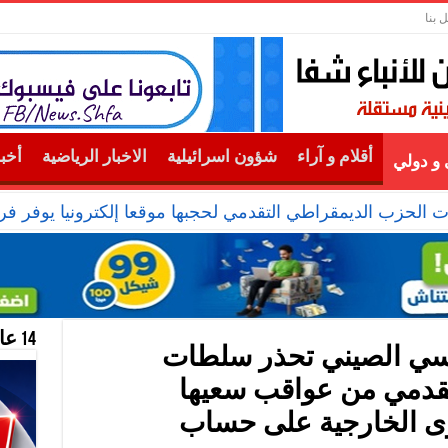
 بنا
أقلام و آراء
شؤون اسرائيلية
الاخبار الرياضية
أخب
و دولي
ت الحزب الديمقراطي التقدمي لحجبها موقعا إلكترونيا يوفر ف
14 عام منحازون للحقيقة …
ئيسي الصيني تحذر سلطات
تقدمي من عواقب سعيها
ى الخارجية على حساب