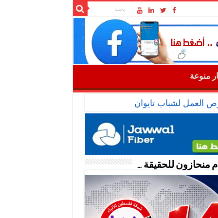
ار منوعة
رص العمل لشباب تايوان