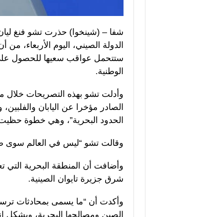
شفا – (شينخوا) حذرت تشو فنغ ليا
الدولة الصيني، اليوم الأربعاء، من
ستتحمل عواقب سعيها للحصول على
الوطنية.
وأدلت تشو بهذه التصريحات خلال م
الصادر مؤخرا عن اليابان والفلبين،
الحدود البحرية”، وهي خطوة حظيت
وقالت تشو “ليس في العالم سوى صي
وأضافت أن المنطقة البحرية التي تعت
شرق جزيرة تايوان الصينية.
وأكدت أن “ما يسمى بمحادثات ترسي
الصين ومصالحها البحرية، ويشكل انت