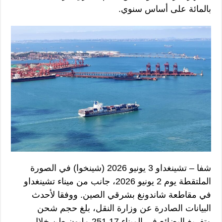
بالمائة على أساس سنوي.
شفا – تشينغداو 3 يونيو 2026 (شينخوا) في الصورة
الملتقطة يوم 2 يونيو 2026، جانب من ميناء تشينغداو
في مقاطعة شاندونغ بشرقي الصين. ووفقا لأحدث
البيانات الصادرة عن وزارة النقل، بلغ حجم شحن
وتفريغ البضائع في الميناء 251.17 مليون طن خلال