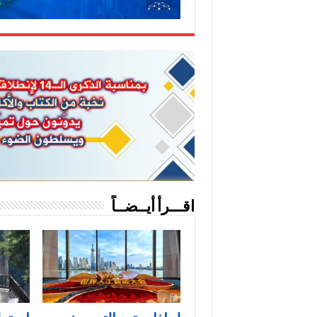
اقـــرأ أيــضــاً