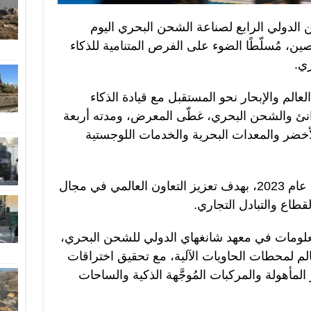
ن الدولي الرابع لصناعة الشحن البحري اليوم
لصين، مُسلّطًا الضوء على الفرص المتنامية للذكاء
ي.
الم والإبحار نحو المستقبل مع قيادة الذكاء
وانئ والشحن البحري، غطّى المعرض، ومدته أربعة
أخضر والمعدات البحرية والخدمات اللوجستية
يُعقد المعرض سنويًا في تيانجين منذ عام 2023، بهدف تعزيز التعاون العالمي في مجال
طاع والتبادل التجاري.
لومات في معهد شانغهاي الدولي للشحن البحري،
لم لمحطات الحاويات الآلية، مع تحقيق اختراقات
مأهولة والمركبات المُوجَّهة الذكية والساحات