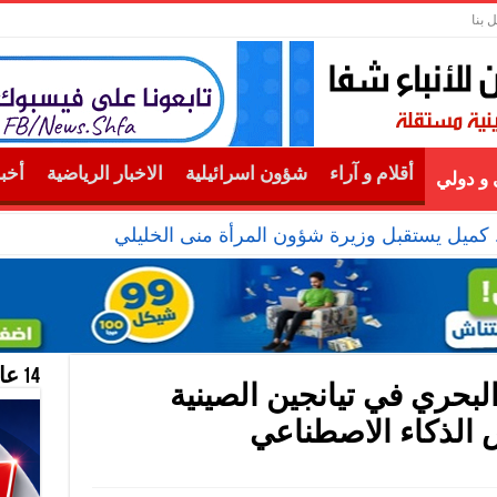
 بنا
أقلام و آراء
شؤون اسرائيلية
الاخبار الرياضية
أخب
و دولي
 كميل يستقبل وزيرة شؤون المرأة منى الخليلي
14 عام منحازون للحقيقة …
حري في تيانجين الصينية
 الذكاء الاصطناعي