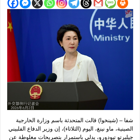
شفا – (شينخوا) قالت المتحدثة باسم وزارة الخارجية
الصينية، ماو نينغ، اليوم (الثلاثاء)، إن وزير الدفاع الفلبيني
جيلبرتو تيودورو، يدلي باستمرار بتصريحات مغلوطة عن