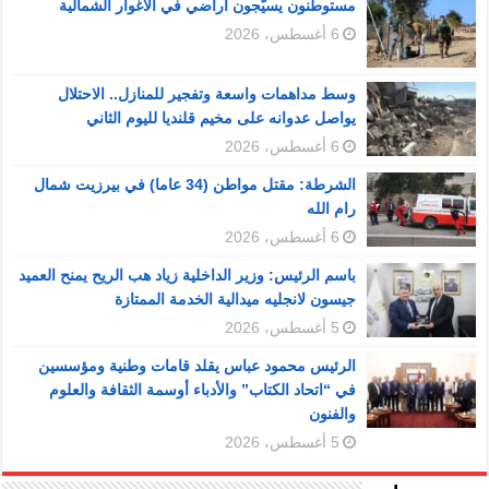
مستوطنون يسيّجون أراضي في الأغوار الشمالية
6 أغسطس، 2026
وسط مداهمات واسعة وتفجير للمنازل.. الاحتلال
يواصل عدوانه على مخيم قلنديا لليوم الثاني
6 أغسطس، 2026
الشرطة: مقتل مواطن (34 عاما) في بيرزيت شمال
رام الله
6 أغسطس، 2026
باسم الرئيس: وزير الداخلية زياد هب الريح يمنح العميد
جيسون لانجليه ميدالية الخدمة الممتازة
5 أغسطس، 2026
الرئيس محمود عباس يقلد قامات وطنية ومؤسسين
في “اتحاد الكتاب” والأدباء أوسمة الثقافة والعلوم
والفنون
5 أغسطس، 2026