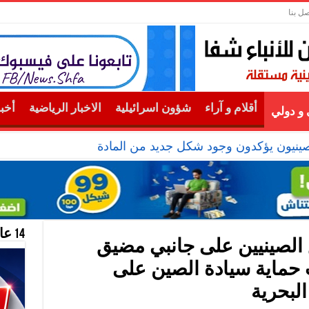
صل بنا
أقلام و آراء
شؤون اسرائيلية
الاخبار الرياضية
أخب
و دولي
 صينيون يؤكدون وجود شكل جديد من المادة
14 عام منحازون للحقيقة …
ع الصينيين على جانبي مضيق
 حماية سيادة الصين على
لبحرية