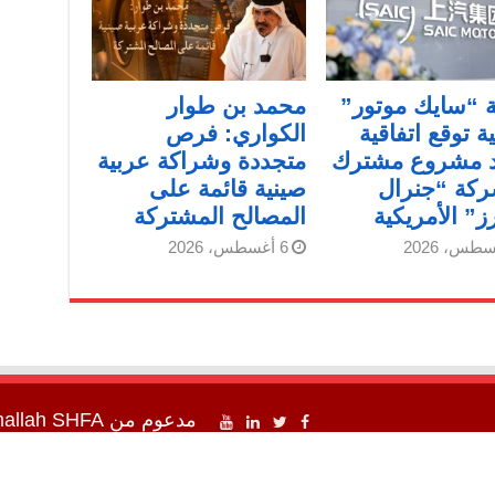
 “سايك موتور”
محمد بن طوار
ة توقع اتفاقية
الكواري: فرص
د مشروع مشترك
متجددة وشراكة عربية
ركة “جنرال
صينية قائمة على
ز” الأمريكية
المصالح المشتركة
6 أغسطس، 2026
مدعوم من
SHFA شفا
mallah
اء شفا " 2012 - 2026