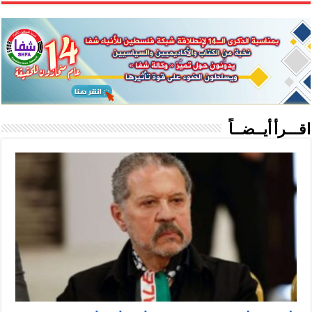
اقـــرأ أيــضــاً