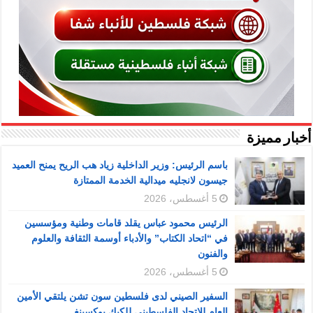
أخبار مميزة
باسم الرئيس: وزير الداخلية زياد هب الريح يمنح العميد
جيسون لانجليه ميدالية الخدمة الممتازة
5 أغسطس، 2026
الرئيس محمود عباس يقلد قامات وطنية ومؤسسين
في “اتحاد الكتاب” والأدباء أوسمة الثقافة والعلوم
والفنون
5 أغسطس، 2026
السفير الصيني لدى فلسطين سون تشن يلتقي الأمين
العام للاتحاد الفلسطيني للكيك بوكسينغ