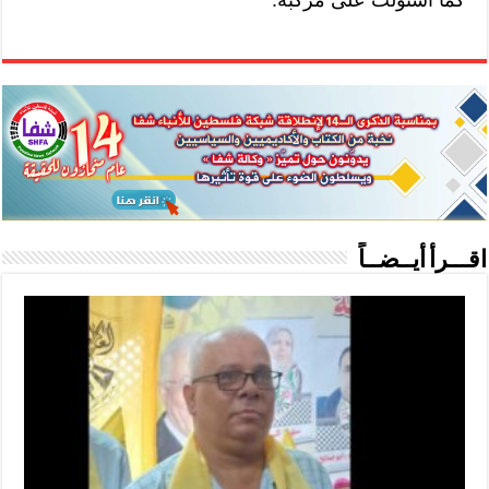
اقـــرأ أيــضــاً