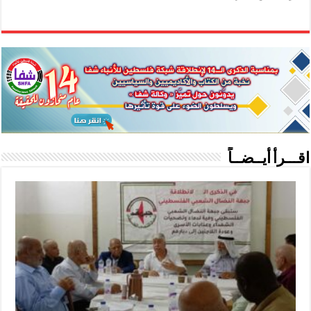
اقـــرأ أيــضــاً