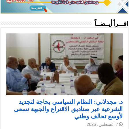
اقـــرأ أيــضــاً
د. مجدلاني: النظام السياسي بحاجة لتجديد
الشرعية عبر صناديق الاقتراع والجبهة تسعى
لأوسع تحالف وطني
7 أغسطس، 2026