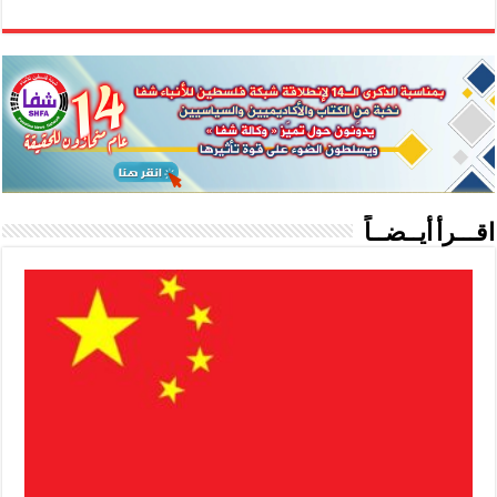
اقـــرأ أيــضــاً