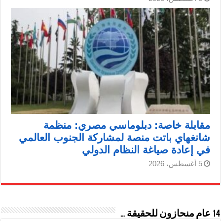
مقابلة خاصة: دبلوماسي مصري: منظمة
شانغهاي باتت منصة لمشاركة الجنوب العالمي
في إعادة صياغة النظام الدولي
5 أغسطس، 2026
14 عام منحازون للحقيقة …