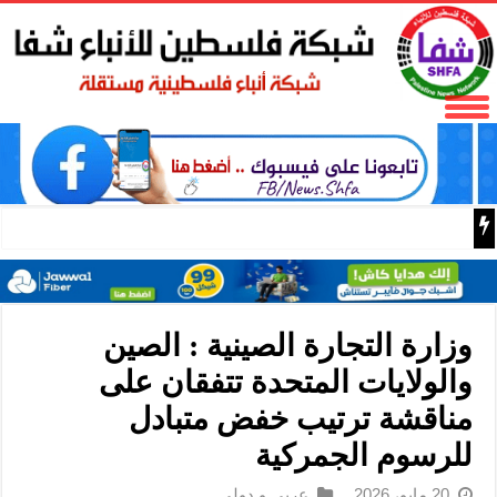
باسم الرئيس: وزير الداخلية زياد هب الريح يمنح العميد جيسون 
وزارة التجارة الصينية : الصين
والولايات المتحدة تتفقان على
مناقشة ترتيب خفض متبادل
للرسوم الجمركية
20 مايو، 2026
عربي و دولي