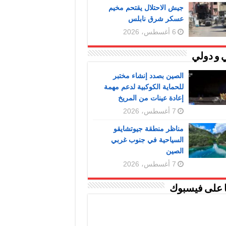
جيش الاحتلال يقتحم مخيم
عسكر شرق نابلس
6 أغسطس، 2026
 و دولي
الصين بصدد إنشاء مختبر
للحماية الكوكبية لدعم مهمة
إعادة عينات من المريخ
7 أغسطس، 2026
مناظر منطقة جيوتشايقو
السياحية في جنوب غربي
الصين
7 أغسطس، 2026
ا على فيسبوك