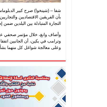
شفا – (شينخوا) صرح كبير الدبلوماسي
بأن الفريقين الاقتصاديين والتجاريي
التجارة المتبادلة بين البلدين ضمن
وأضاف وانغ، خلال مؤتمر صحفي عقده
وترامب في بكين، أن الجانبين اتف
وعلى معالجة شواغل كل منهما بشأن