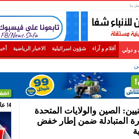
صل بنا
أقلام و آراء
شؤون اسرائيلية
الاخبار الرياضية
أخب
و دولي
ن
14 عام منحازون للحقيقة …
نيين: الصين والولايات المتحدة
ارة المتبادلة ضمن إطار خفض
ة