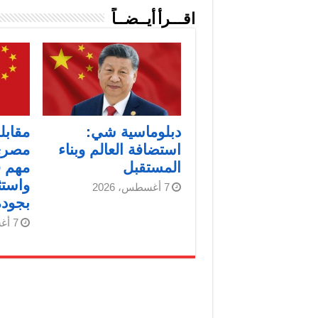
اقـــرأ أيــضــاً
دبلوماسية شي:
مقابل
استضافة العالم وبناء
مصري
المستقبل
مهم ف
واستث
7 أغسطس، 2026
بجودة
7 أغسطس، 2026