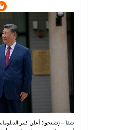
شفا – (شينخوا) أعلن كبير الدبلوماس