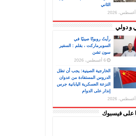
الثاني
 و دولي
رأيتُ روبوتًا صينيًا في
السوبرماركت ، بقلم : السفير
سون تشن
6 أغسطس، 2026
الخارجية الصينية: يجب أن تظل
الدروس المستفادة من عدوان
النزعة العسكرية اليابانية جرس
إنذار على الدوام
ا على فيسبوك