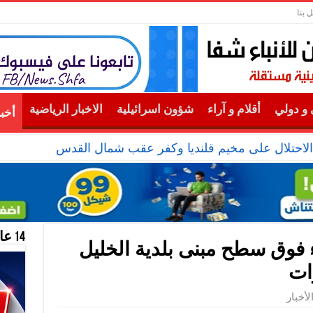
 بنا
و دولي
أقلام و آراء
شؤون اسرائيلية
الاخبار الرياضية
أخب
14 عام منحازون للحقيقة …
اء فوق سطح مبنى بلدية الخليل
ات
لأخبار