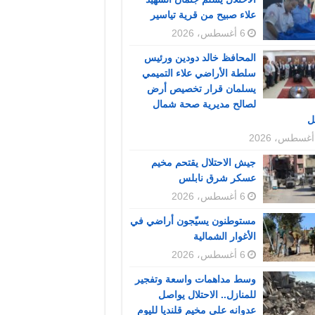
علاء صبيح من قرية تياسير
6 أغسطس، 2026
المحافظ خالد دودين ورئيس
سلطة الأراضي علاء التميمي
يسلمان قرار تخصيص أرض
لصالح مديرية صحة شمال
ل
جيش الاحتلال يقتحم مخيم
عسكر شرق نابلس
6 أغسطس، 2026
مستوطنون يسيّجون أراضي في
الأغوار الشمالية
6 أغسطس، 2026
وسط مداهمات واسعة وتفجير
للمنازل.. الاحتلال يواصل
عدوانه على مخيم قلنديا لليوم