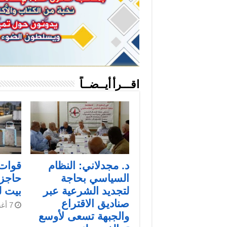
اقـــرأ أيــضــاً
د. مجدلاني: النظام
قوات 
السياسي بحاجة
حاجز
لتجديد الشرعية عبر
بيت 
صناديق الاقتراع
7 أغسطس، 2026
والجبهة تسعى لأوسع