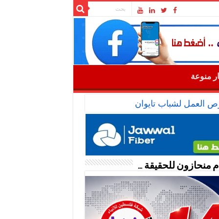
ار منوعة
رص العمل لشباب تايوان