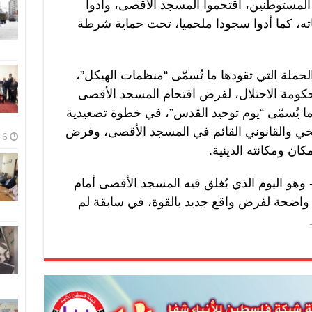
لمستوطنين، اقتحموا المسجد الأقصى، وأدوا
اته، كما أدوا سجودا ملحميا، تحت حماية شرطة
لة التي تقودها ما تُسمّى “منظمات الهيكل”،
ومة الاحتلال، لفرض اقتحام المسجد الأقصى
ما يُسمّى “يوم توحيد القدس”، في خطوة تصعيدية
ريخي والقانوني القائم في المسجد الأقصى، وفرض
6 أغسطس، 2026
ن ومكانته الدينية.
 وهو اليوم الذي يُغلق فيه المسجد الأقصى أمام
واضحة لفرض واقع جديد بالقوة، في سابقة لم