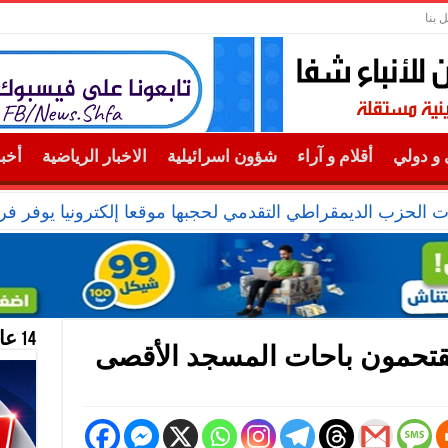
 بنا
و دولي
أقلام و آراء
شؤون اسرائيلية
الاخبار الرياضية
أخب
ت الحزب الديمقراطي التقدمي لحجبها موقعا إلكترونيا يوفر ف
14 عام منحازون للحقيقة …
تحمون باحات المسجد الأقصى