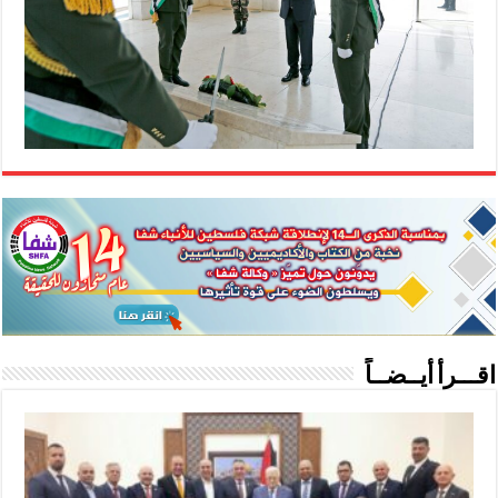
اقـــرأ أيــضــاً