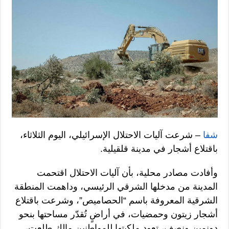
شفا
– شرعت آليات الاحتلال الإسرائيلي، اليوم الثلاثاء،
باقتلاع أشجار في مدينة قلقيلية.
وأفادت مصادر محلية، بأن آليات الاحتلال اقتحمت
المدينة من مدخلها الشرقي الرئيسي، وداهمت المنطقة
الشرقية المعروفة باسم “الحصاميص”، وشرعت باقتلاع
أشجار زيتون وحمضيات، في أراضٍ تُقدّر مساحتها بنحو
دونمين ونصف، تعود ملكيتها للمواطنين مالك طلعت،