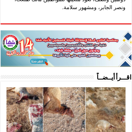
ونصر الجابر، ومشهور سلامة.
اقـــرأ أيــضــاً