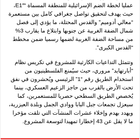
عمليا لخطة الضم الإسرائيلية للمنطقة المسماة “E1″،
حيث يهدف لتحقيق تواصل جغرافي كامل بين مستعمرة
“معالي أدوميم” والقدس المحتلة، ما يؤدي إلى فصل
شمال الضفة الغربية عن جنوبها وابتلاع ما يقارب 3%
من مساحة الضفة الغربية لضمها رسميا ضمن مخطط
“القدس الكبرى”.
وتتمثل التداعيات الكارثية للمشروع في تكريس نظام
“أبارتهايد” مروري، حيث سيُمنع الفلسطينيون من
استخدام الطريق رقم “1” الرئيسي ويُحشرون في نفق
تحت الأرض بالقرب من حاجز الزعيم العسكري، بينما
يُخصص الطريق السطحي حصريا للمستعمرين، كما
سيعزل تجمعات جبل البابا ووادي الجمل وبلدة العيزرية،
ويهدد بهدم وإخلاء عشرات المنشآت التي تلقت مؤخرا
ما لا يقل عن 43 إخطارا تمهيدا لتوسعة المشروع.