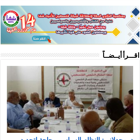
اقـــرأ أيــضــاً
د. مجدلاني: النظام السياسي بحاجة لتجديد