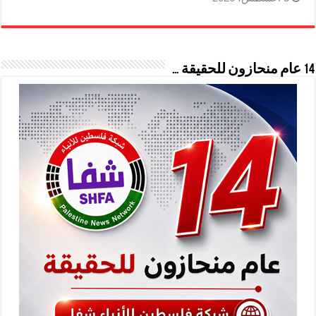
14 عام منحازون للحقيقة …