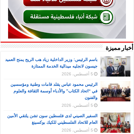
أخبار مميزة
باسم الرئيس: وزير الداخلية زياد هب الريح يمنح العميد
جيسون لانجليه ميدالية الخدمة الممتازة
5 أغسطس، 2026
الرئيس محمود عباس يقلد قامات وطنية ومؤسسين
في “اتحاد الكتاب” والأدباء أوسمة الثقافة والعلوم
والفنون
5 أغسطس، 2026
السفير الصيني لدى فلسطين سون تشن يلتقي الأمين
العام للاتحاد الفلسطيني للكيك بوكسينغ
5 أغسطس، 2026