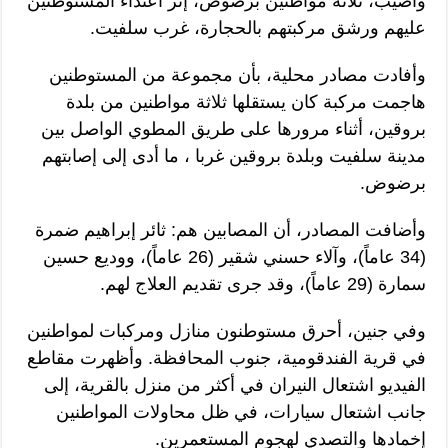
وأصيب، ثلاثة مواطنين برضوض، إثر اعتداء المستوطنين
عليهم ورشق مركبتهم بالحجارة، غرب سلفيت.
وأفادت مصادر محلية، بأن مجموعة من المستوطنين
هاجمت مركبة كان يستقلها ثلاثة مواطنين من بلدة
بروقين، أثناء مرورها على طريق المطوي الواصل بين
مدينة سلفيت وبلدة بروقين غربا ، ما أدى إلى إصابتهم
برضوض.
وأضافت المصادر، أن المصابين هم: ثائر إبراهيم ضمرة
(34 عاماً)، وآلاء حسني شقير (26 عاماً)، ووديع حسين
سمارة (29 عاماً)، وقد جرى تقديم العلاج لهم.
وفي جنين، أحرق مستوطنون منازل ومركبات لمواطنين
في قرية الفندقومية، جنوب المحافظة. وأظهرت مقاطع
الفيديو اشتعال النيران في أكثر من منزل بالقرية، إلى
جانب اشتعال سيارات، في ظل محاولات المواطنين
إخمادها والتصدي لهجوم المستعمرين.