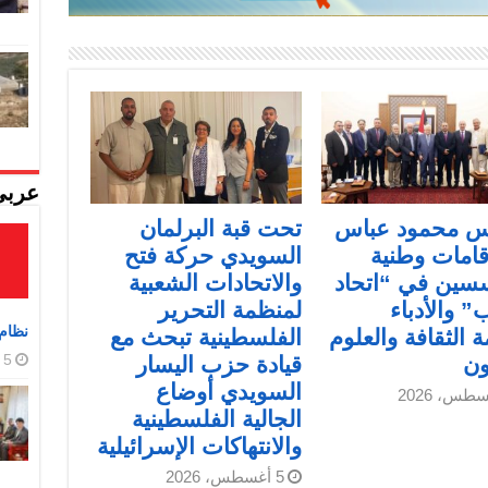
عربي
يس محمود عباس
تحت قبة البرلمان
قامات وطنية
السويدي حركة فتح
سين في “اتحاد
والاتحادات الشعبية
” والأدباء
لمنظمة التحرير
نظام 
 الثقافة والعلوم
الفلسطينية تبحث مع
5 أغسطس، 2026
ون
قيادة حزب اليسار
السويدي أوضاع
الجالية الفلسطينية
والانتهاكات الإسرائيلية
5 أغسطس، 2026