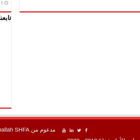
5 أغسطس، 2026
تابعن
مدعوم من
SHFA شفا
mallah