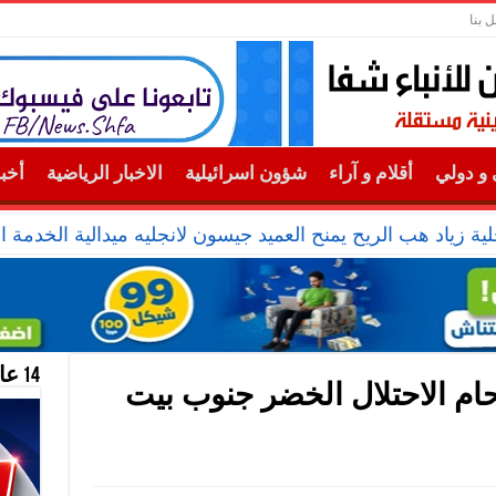
ل بنا
و دولي
أقلام و آراء
شؤون اسرائيلية
الاخبار الرياضية
أخب
ية زياد هب الريح يمنح العميد جيسون لانجليه ميدالية الخدمة ال
14 عام منحازون للحقيقة …
ام الاحتلال الخضر جنوب بيت