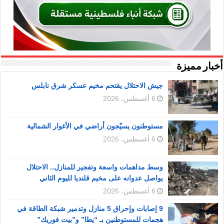
أخبار مميزة
جيش الاحتلال يقتحم مخيم عسكر شرق نابلس
6 أغسطس، 2026
مستوطنون يسيّجون أراضي في الأغوار الشمالية
6 أغسطس، 2026
وسط مداهمات واسعة وتفجير للمنازل.. الاحتلال
يواصل عدوانه على مخيم قلنديا لليوم الثاني
6 أغسطس، 2026
9 إصابات وإحراق 5 منازل وتدمير شبكة الطاقة في
هجمات للمستوطنين بـ “يطا” و”بيت فوريك”