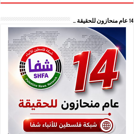
14 عام منحازون للحقيقة …