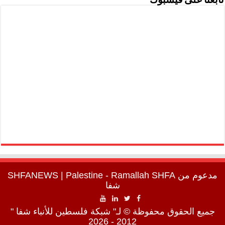
تابعنا على فيسبوك
مدعوم من
SHFA
| Palestine - Ramallah
SHFANEWS
شفا
جميع الحقوق محفوظة © لـ" شبكة فلسطين للأنباء شفا "
2012 - 2026