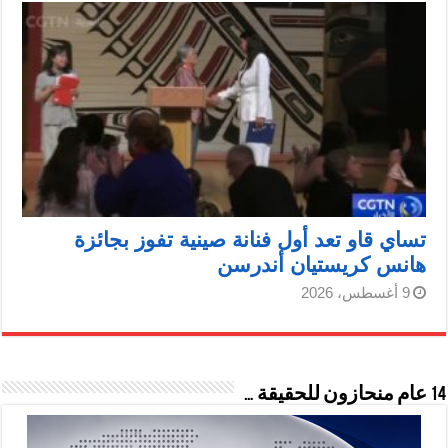
تساي قاو تعد أول فنانة صينية تفوز بجائزة
هانس كريستيان أندرسن
9 أغسطس، 2026
14 عام منحازون للحقيقة …