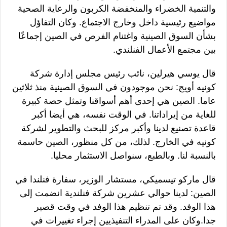
والتنمية الخضراء والمنخفضة الكربون والرعاية الصحية
مواضيع رئيسية داخل وخارج الاجتماع. وكان التفاؤل
بشأن السوق الصينية واغتنام الفرص في الصين إجماعًا
بين مجتمع الأعمال الفنلندي.
قال يوسي هيرلين، نائب رئيس مجلس إدارة شركة
كونيه أويج: نحن موجودون في السوق الصينية منذ ثلاثين
عاما. الصين هي إحدى أهم أسواقنا وتمثل حصة كبيرة
للغاية من إيراداتنا. في الوقت نفسه، هي أيضا أكبر
قاعدة تصنيع لدينا وأكبر مركز للبحث والتطوير لشركة
كونيه في الخارج. لذلك، من كل منظور، الصين حاسمة
بالنسبة لنا. وبالطبع، سنواصل الاستثمار محليا.
قال ماركو تيسميكي، مستشار الوزير، سفارة فنلندا في
الصين: لدينا حوالي عشرين شركة فنلندية انضمت إلى
هذا الوفد. وقد تم تنظيم هذا الوفد في وقت قصير
جدا.وكان على المدراء التنفيذيين إجراء تغييرات في