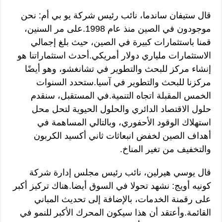
قال ستيفان ساندما، نائب رئيس شركة يو بي أم: نحن
موجودون في الصين منذ عام 1998.على مر السنين،
قمنا باستثمارات كبيرة في الصين، حيث بلغ إجمالي
الاستثمارات ملياري دولار أمريكي.أحدث استثماراتنا هو
إنشاء مركز للبحث والتطوير في تشانغشو، وهو أيضًا
مركزنا للبحث والتطوير في آسيا.ستحدد السنوات
الخمس المقبلة اتجاه التنمية.في المستقبل، سنقدم
حلول الاقتصاد الدائري والحلول الحيوية لتحل محل
استهلاك الوقود الأحفوري، وبالتالي المساهمة في
أهداف الصين لخفض انبعاثات ثاني أكسيد الكربون
والتخفيف من تغير المناخ.
قال يوسي هيرلين، نائب رئيس مجلس إدارة شركة
كونيه أويج: نشهد تحولا في السوق أيضا.هناك تركيز أكبر
على رقمنة الخدمات، بالإضافة إلى تحديث المباني
القائمة.وأعتقد أن هذا سيكون المحرك الأكبر للنمو في