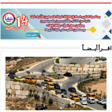
اقـــرأ أيــضــاً