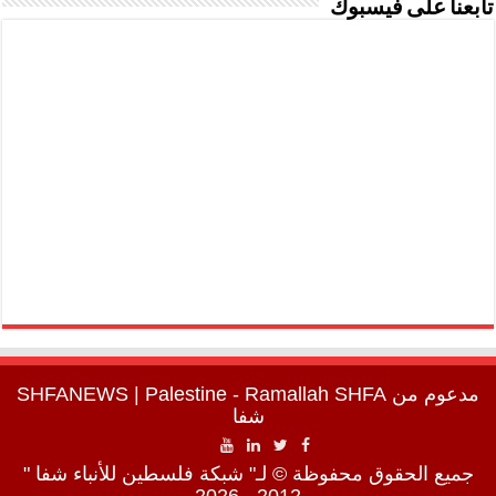
تابعنا على فيسبوك
مدعوم من
SHFA
| Palestine - Ramallah
SHFANEWS
شفا
جميع الحقوق محفوظة © لـ" شبكة فلسطين للأنباء شفا "
2012 - 2026