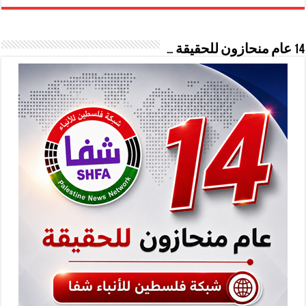
14 عام منحازون للحقيقة …