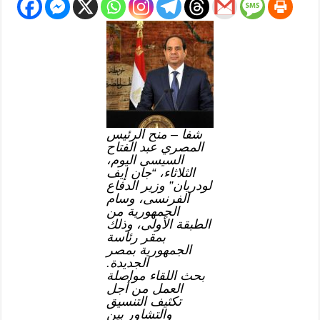
شفا – منح الرئيس
المصري عبد الفتاح
السيسى اليوم،
الثلاثاء، “جان إيف
لودريان” وزير الدفاع
الفرنسى، وسام
الجمهورية من
الطبقة الأولى، وذلك
بمقر رئاسة
الجمهورية بمصر
الجديدة.
بحث اللقاء مواصلة
العمل من أجل
تكثيف التنسيق
والتشاور بين