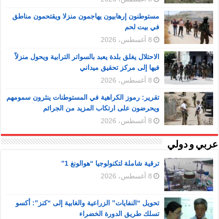
مستوطنون إرهابيون يهاجمون منزلا ويقتحمون مناطق
في بيت لحم
8 أغسطس، 2026
الاحتلال يغلق بلدة يعبد بالسواتر الترابية ويحول منزلاً
فيها إلى مركز تحقيق ميداني
8 أغسطس، 2026
تقرير: رموز الكراهية في المستوطنات ينثرون سمومهم
ويحرضون على ارتكاب المزيد من الجرائم
8 أغسطس، 2026
عربي و دولي
ترقية شاملة لتكنولوجيا “هوالونغ 1”
8 أغسطس، 2026
تحويل “النفايات” الزراعية والغابية إلى “كنز”: أكسو
تسلك طريق الدورة الخضراء