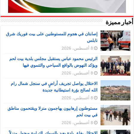
أخبار مميزة
إصابتان في هجوم للمستوطنين على بيت فوريك شرق
نابلس
8 أغسطس، 2026
الرئيس محمود عباس يستقبل مجلس بلدية بيت لحم
ويؤكد النهوض بالواقع السياحي والتنموي فيها
8 أغسطس، 2026
الاحتلال يواصل تجريف أراضٍ في سنجل شمال رام
الله لصالح بؤرة استيطانية جديدة
8 أغسطس، 2026
مستوطنون إرهابيون يهاجمون منزلا ويقتحمون مناطق
في بيت لحم
8 أغسطس، 2026
الاحتلال يغلق بلدة يعبد بالسواتر الترابية ويحول منزلاً