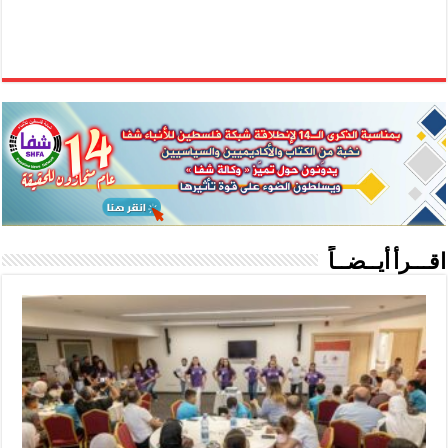
اقـــرأ أيــضــاً