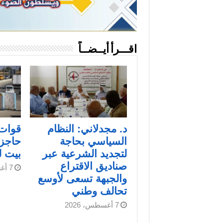
اقـــرأ أيــضــاً
د. مجدلاني: النظام
قوات 
السياسي بحاجة
حاجز
لتجديد الشرعية عبر
بيت 
صناديق الاقتراع
7 أغسطس، 2026
والجبهة تسعى لأوسع
تحالف وطني
7 أغسطس، 2026