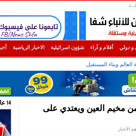
 بنا
و دولي
أقلام و آراء
شؤون اسرائيلية
الاخبار الرياضية
أخب
لعالم وبناء المستقبل
14 عام منحازون للحقيقة …
 من مخيم العين ويعتدي على
هم الأخبار