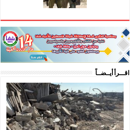
اقـــرأ أيــضــاً