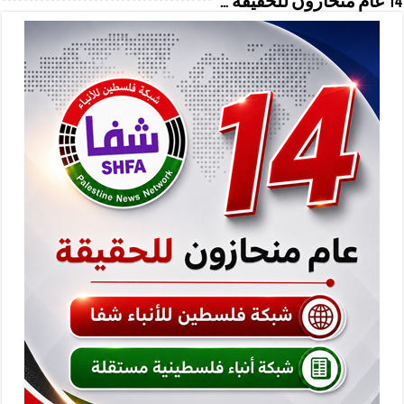
14 عام منحازون للحقيقة …