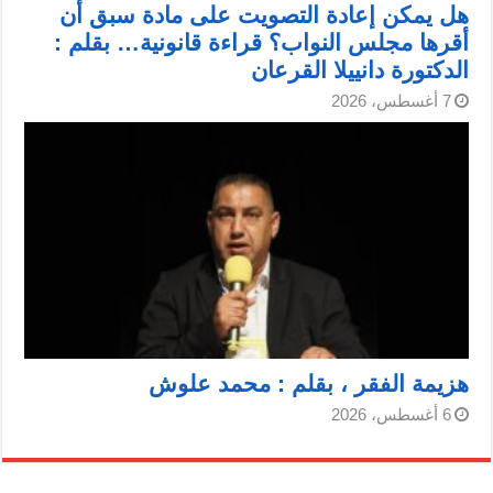
هل يمكن إعادة التصويت على مادة سبق أن
أقرها مجلس النواب؟ قراءة قانونية… بقلم :
الدكتورة دانييلا القرعان
7 أغسطس، 2026
هزيمة الفقر ، بقلم : محمد علوش
6 أغسطس، 2026