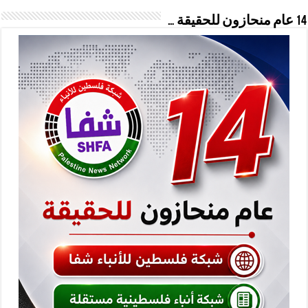
14 عام منحازون للحقيقة …