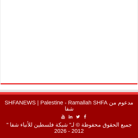
مدعوم من
SHFA
| Palestine - Ramallah
SHFANEWS
شفا
جميع الحقوق محفوظة © لـ" شبكة فلسطين للأنباء شفا "
2012 - 2026