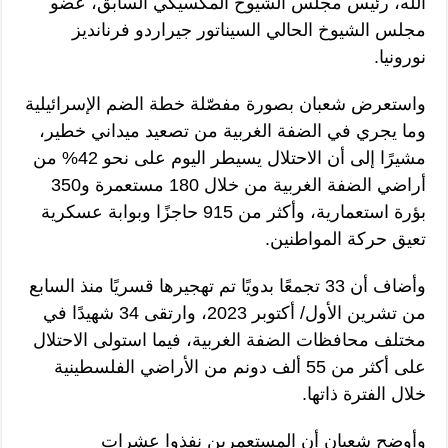
الله، رئيس مجلس الشيوخ المكسيكي السابق، عضو
مجلس الشيوخ الحالي السيناتور جيراردو فرنانديز
نورونيا.
واستعرض شعبان بصورة مفصّلة خطة الضم الإسرائيلية
وما يجري في الضفة الغربية من تصعيد ميداني خطير،
مشيرًا إلى أن الاحتلال يسيطر اليوم على نحو 42% من
أراضي الضفة الغربية من خلال 180 مستعمرة و350
بؤرة استعمارية، وأكثر من 915 حاجزًا وبوابة عسكرية
تعيق حركة المواطنين.
وأضاف أن 33 تجمعًا بدويًا تم تهجيرها قسريًا منذ السابع
من تشرين الأول/ أكتوبر 2023، وارتقى 34 شهيدًا في
مختلف محافظات الضفة الغربية، فيما استولى الاحتلال
على أكثر من 55 ألف دونم من الأراضي الفلسطينية
خلال الفترة ذاتها.
وأوضح شعبان أن المستعمرين نفذوا عشرات