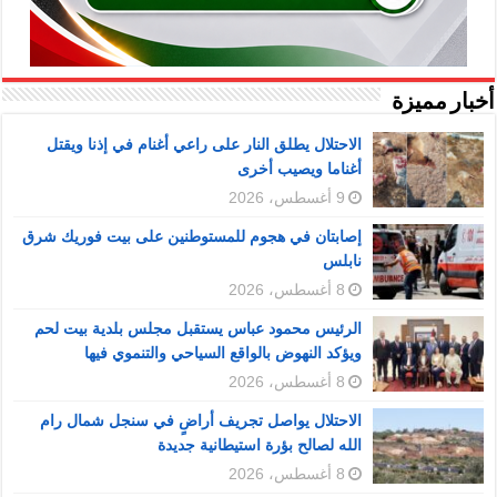
أخبار مميزة
الاحتلال يطلق النار على راعي أغنام في إذنا ويقتل
أغناما ويصيب أخرى
9 أغسطس، 2026
إصابتان في هجوم للمستوطنين على بيت فوريك شرق
نابلس
8 أغسطس، 2026
الرئيس محمود عباس يستقبل مجلس بلدية بيت لحم
ويؤكد النهوض بالواقع السياحي والتنموي فيها
8 أغسطس، 2026
الاحتلال يواصل تجريف أراضٍ في سنجل شمال رام
الله لصالح بؤرة استيطانية جديدة
8 أغسطس، 2026