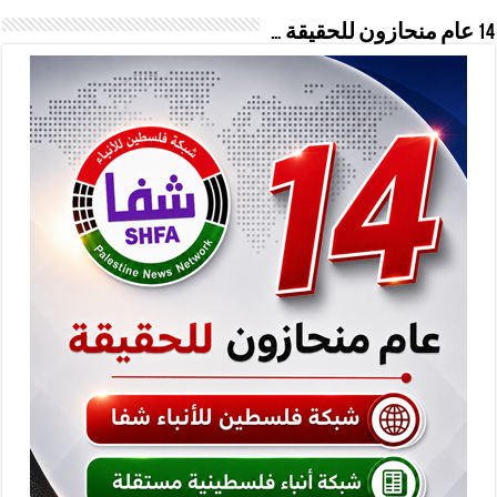
14 عام منحازون للحقيقة …