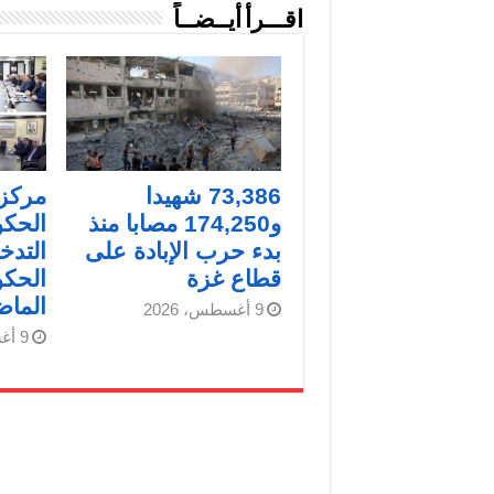
اقـــرأ أيــضــاً
73,386 شهيدا
مركز 
و174,250 مصابا منذ
الحك
بدء حرب الإبادة على
التدخ
قطاع غزة
الحكو
الما
9 أغسطس، 2026
9 أغسطس، 2026