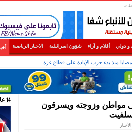
صل بنا
و دولي
أقلام و آراء
شؤون اسرائيلية
الاخبار الرياضية
أخب
14 عام منحازون للحقيقة …
 مواطن وزوجته ويسرقون
سلفيت
الأخبار