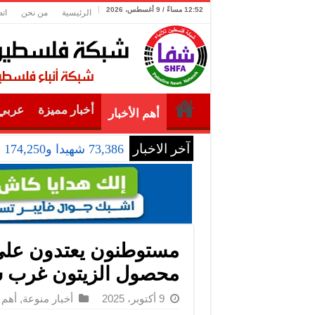
12:52 مساءً / 9 أغسطس، 2026
الرئيسية
من نحن
ات
أخبار مميزة
عربي 
أهم الأخبار
آخر الاخبار
73,386 شهيدا و174,250 مصابا منذ بدء حرب الإبادة على قطاع غزة
مستوطنون يعتدون على
محصول الزيتون غرب 
9 أكتوبر، 2025
أخبار منوعة
,
أهم 